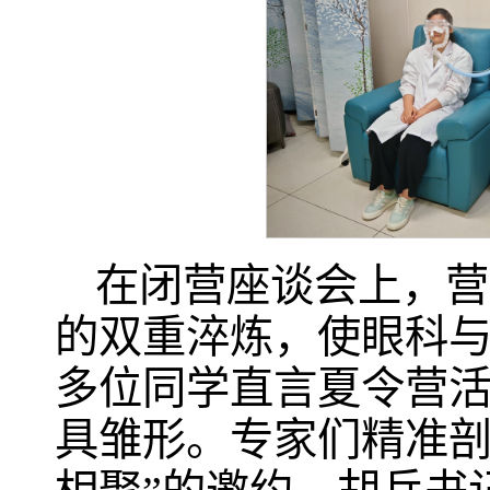
在闭营座谈会上，营
的双重淬炼，使眼科
多位同学直言夏令营
具雏形。专家们精准剖