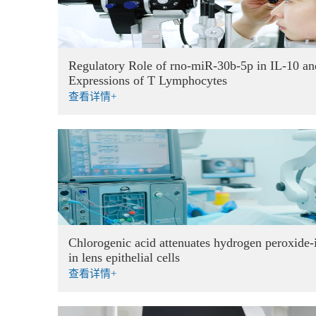
Regulatory Role of rno-miR-30b-5p in IL-10 and
Expressions of T Lymphocytes
查看详情+
Chlorogenic acid attenuates hydrogen peroxide‑i
in lens epithelial cells
查看详情+