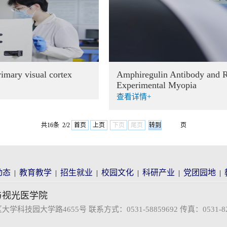
imary visual cortex
Amphiregulin Antibody and Re
Experimental Myopia
查看详情+
共16条 2/2
首页
上页
下页
尾页
页
动态
教育教学
招生就业
校园文化
科研产业
党团园地
|
|
|
|
|
|
与视光医学院
技园大学路4655号 联系方式：0531-58859692 传真：0531-824