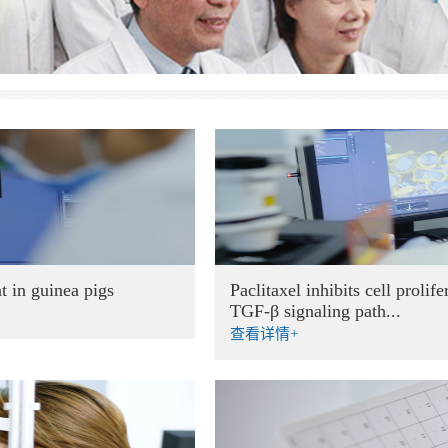
t in guinea pigs
Paclitaxel inhibits cell prolif
TGF-β signaling path...
查看详情+