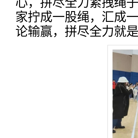
心，拼尽全力紧拽绳
家拧成一股绳，汇成
论输赢，拼尽全力就是