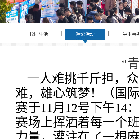
校园生活
精彩活动
学生事
“
一人难挑千斤担，众
难，雄心筑梦！（国际
赛于11月12号下午1
赛场上挥洒着每一个
力量，灌注在了一根