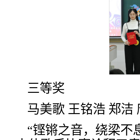
三等奖
马美歌 王铭浩 郑洁
“铿锵之音，绕梁不