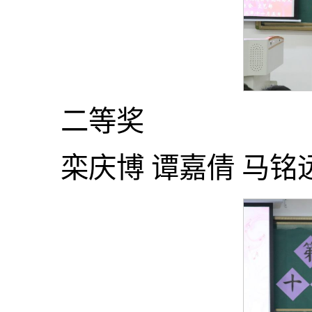
二等奖
栾庆博 谭嘉倩 马铭