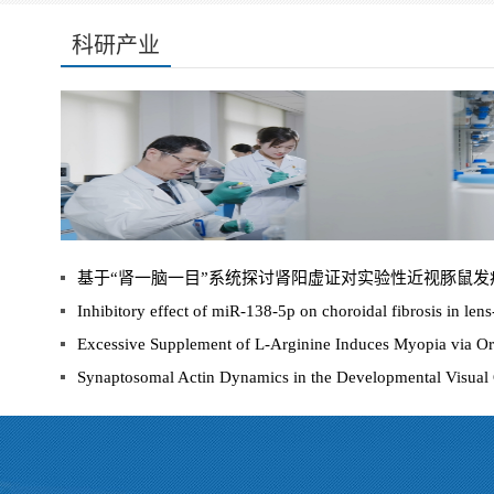
科研产业
Inhibitory effect of miR-138-5p on choroidal fibrosis in len